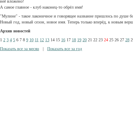
неё вложено!
А самое главное - клуб наконец-то обрёл имя!
"Мулине" - такое лаконичное и говорящее название пришлось по душе б
Новый год, новый сезон, новое имя. Теперь только вперёд, к новым вер
Архив новостей
1
2
3
4
5
6
7
8
9
10
11
12
13
14
15
16
17
18
19
20
21
22
23
24
25
26
27
28
2
Показать все за месяц
|
Показать все за год