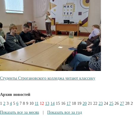
Студенты Строгановского колледжа читают классику
Архив новостей
1
2
3
4
5
6
7
8
9
10
11
12
13
14
15
16
17
18
19
20
21
22
23
24
25
26
27
28
2
Показать все за месяц
|
Показать все за год