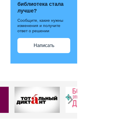
библиотека стала
лучше?
Сообщите, какие нужны
изменения и получите
ответ о решении
Написать