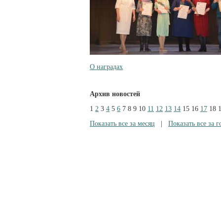
О наградах
Архив новостей
1
2
3
4
5
6
7
8
9
10
11
12
13
14
15
16
17
18
Показать все за месяц
|
Показать все за г