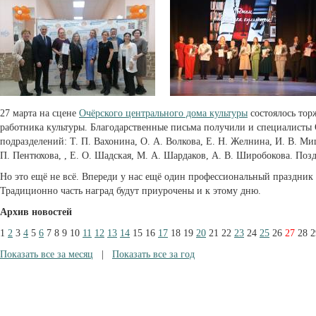
27 марта на сцене
Очёрского центрального дома культуры
состоялось тор
работника культуры. Благодарственные письма получили и специалисты
подразделений: Т. П. Вахонина, О. А. Волкова, Е. Н. Желнина, И. В. Миш
П. Пентюхова, , Е. О. Шадская, М. А. Шардаков, А. В. Широбокова. Поз
Но это ещё не всё. Впереди у нас ещё один профессиональный праздник 
Традиционно часть наград будут приурочены и к этому дню.
Архив новостей
1
2
3
4
5
6
7
8
9
10
11
12
13
14
15
16
17
18
19
20
21
22
23
24
25
26
27
28
2
Показать все за месяц
|
Показать все за год