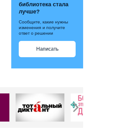
библиотека стала
лучше?
Сообщите, какие нужны
изменения и получите
ответ о решении
Написать