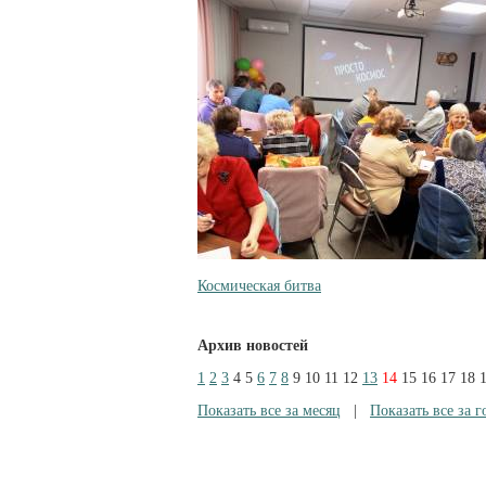
Космическая битва
Архив новостей
1
2
3
4
5
6
7
8
9
10
11
12
13
14
15
16
17
18
Показать все за месяц
|
Показать все за г