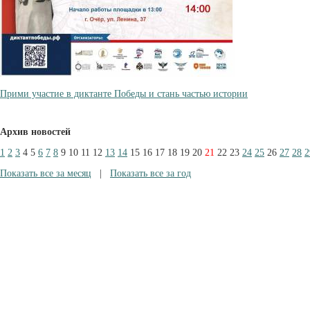
Прими участие в диктанте Победы и стань частью истории
Архив новостей
1
2
3
4
5
6
7
8
9
10
11
12
13
14
15
16
17
18
19
20
21
22
23
24
25
26
27
28
2
Показать все за месяц
|
Показать все за год