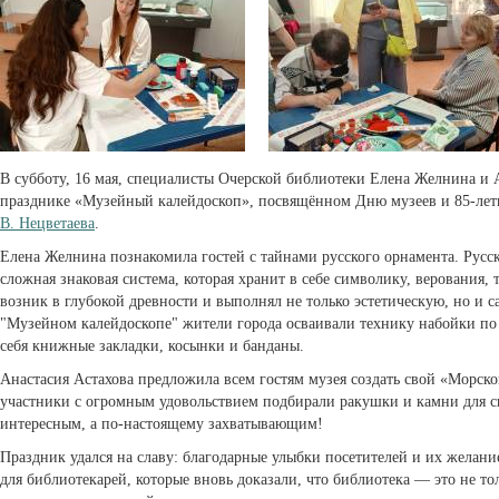
В субботу, 16 мая, специалисты Очерской библиотеки Елена Желнина и 
празднике «Музейный калейдоскоп», посвящённом Дню музеев и 85-ле
В. Нецветаева
.
Елена Желнина познакомила гостей с тайнами русского орнамента. Русс
сложная знаковая система, которая хранит в себе символику, верования,
возник в глубокой древности и выполнял не только эстетическую, но и 
"Музейном калейдоскопе" жители города осваивали технику набойки по
себя книжные закладки, косынки и банданы.
Анастасия Астахова предложила всем гостям музея создать свой «Морс
участники с огромным удовольствием подбирали ракушки и камни для св
интересным, а по-настоящему захватывающим!
Праздник удался на славу: благодарные улыбки посетителей и их желан
для библиотекарей, которые вновь доказали, что библиотека — это не то