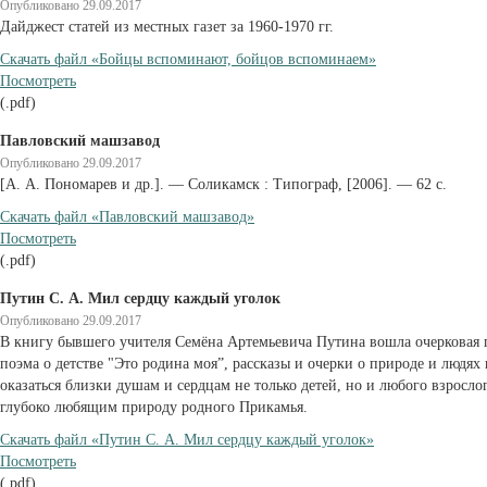
Опубликовано 29.09.2017
Дайджест статей из местных газет за 1960-1970 гг.
Cкачать файл «Бойцы вспоминают, бойцов вспоминаем»
Посмотреть
(.pdf)
Павловский машзавод
Опубликовано 29.09.2017
[А. А. Пономарев и др.]. — Соликамск : Типограф, [2006]. — 62 с.
Cкачать файл «Павловский машзавод»
Посмотреть
(.pdf)
Путин С. А. Мил сердцу каждый уголок
Опубликовано 29.09.2017
В книгу бывшего учителя Семёна Артемьевича Путина вошла очерковая п
поэма о детстве "Это родина моя”, рассказы и очерки о природе и людя
оказаться близки душам и сердцам не только детей, но и любого взросло
глубоко любящим природу родного Прикамья.
Cкачать файл «Путин С. А. Мил сердцу каждый уголок»
Посмотреть
(.pdf)