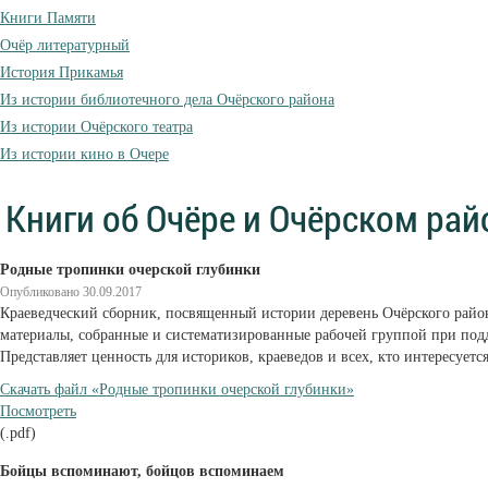
Книги Памяти
Очёр литературный
История Прикамья
Из истории библиотечного дела Очёрского района
Из истории Очёрского театра
Из истории кино в Очере
Книги об Очёре и Очёрском райо
Родные тропинки очерской глубинки
Опубликовано 30.09.2017
Краеведческий сборник, посвященный истории деревень Очёрского район
материалы, собранные и систематизированные рабочей группой при под
Представляет ценность для историков, краеведов и всех, кто интересует
Cкачать файл «Родные тропинки очерской глубинки»
Посмотреть
(.pdf)
Бойцы вспоминают, бойцов вспоминаем