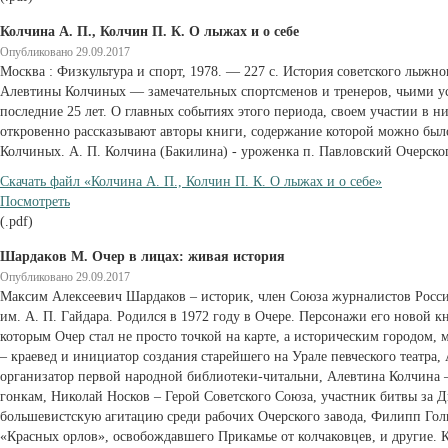
Колчина А. П., Колчин П. К. О лыжах и о себе
Опубликовано 29.09.2017
Москва : Физкультура и спорт, 1978. — 227 с. История советского лыжно
Алевтины Колчиных — замечательных спортсменов и тренеров, чьими ус
последние 25 лет. О главных событиях этого периода, своем участии в н
откровенно рассказывают авторы книги, содержание которой можно был
Колчиных. А. П. Колчина (Бакилина) - уроженка п. Павловский Очерско
Cкачать файл «Колчина А. П., Колчин П. К. О лыжах и о себе»
Посмотреть
(.pdf)
Шардаков М. Очер в лицах: живая история
Опубликовано 29.09.2017
Максим Алексеевич Шардаков – историк, член Союза журналистов Росси
им. А. П. Гайдара. Родился в 1972 году в Очере. Персонажи его новой к
которым Очер стал не просто точкой на карте, а историческим городом
– краевед и инициатор создания старейшего на Урале певческого театра,
организатор первой народной библиотеки-читальни, Алевтина Колчина
гонкам, Николай Носков – Герой Советского Союза, участник битвы за Д
большевистскую агитацию среди рабочих Очерского завода, Филипп Гол
«Красных орлов», освобождавшего Прикамье от колчаковцев, и другие. Кн