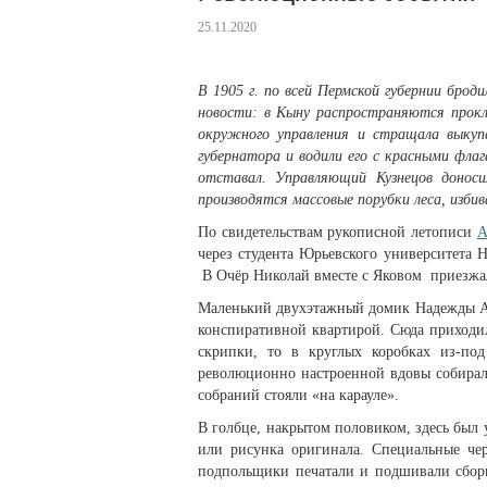
25.11.2020
В 1905 г. по всей Пермской губернии брод
новости: в Кыну распространяются прокл
окружного управления и стращала выкуп
губернатора и водили его с красными фл
отставал. Управляющий Кузнецов доноси
производятся массовые порубки леса, изби
По свидетельствам рукописной летописи
А
через студента Юрьевского университета 
В Очёр Николай вместе с Яковом приезжал
Маленький двухэтажный домик Надежды 
конспиративной квартирой. Сюда приходи
скрипки, то в круглых коробках из-по
революционно настроенной вдовы собирал
собраний стояли «на карауле».
В голбце, накрытом половиком, здесь был
или рисунка оригинала. Специальные чер
подпольщики печатали и подшивали сбор