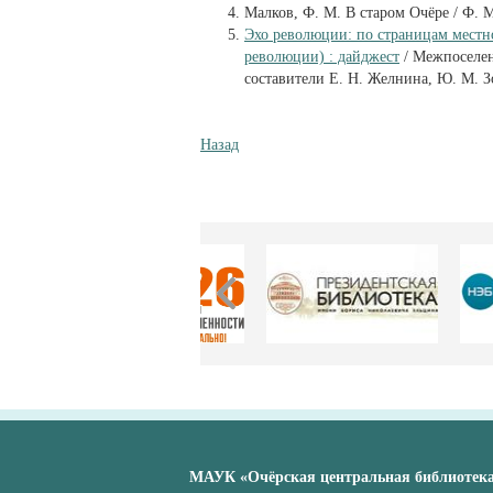
Малков, Ф. М. В старом Очёре / Ф. М
Эхо революции: по страницам местн
революции) : дайджест
/ Межпоселен
составители Е. Н. Желнина, Ю. М. Зо
Назад
МАУК «Очёрская центральная библиотек