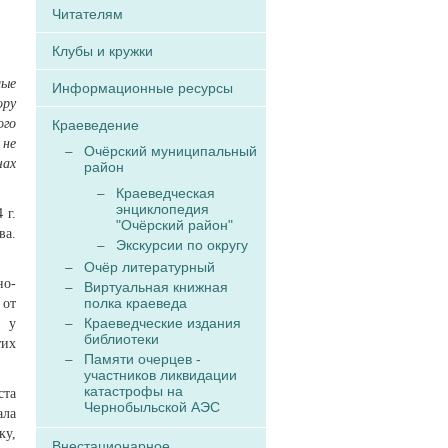
Читателям
Клубы и кружки
лые
Информационные ресурсы
ору
ого
Краеведение
 не
Очёрский муниципальный
чах
район
Краеведческая
энциклопедия
 г.
"Очёрский район"
ва.
Экскурсии по округу
Очёр литературный
но-
Виртуальная книжная
полка краеведа
 от
Краеведческие издания
е у
библиотеки
тих
Памяти очерцев -
участников ликвидации
катастрофы на
ста
Чернобыльской АЭС
ала
ку,
Внестационарное