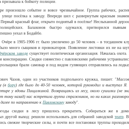
а призывала к бойкоту полиции.
ре произошло событие и вовсе чрезвычайное. Группа рабочих, распе
й улице посёлка к заводу. Впереди шел с развернутым красным знаме
 Первый красный флаг, открыто поднятый в посёлке! Неслыханной дерзо
олицейских. Балахонов быстро одумался, притворился пьяным
пешно уехал в Бодайбо.
в Очёре в 1905-1906 гг. было увеличено до 50 человек – в тогдашнем кл
 было много сыщиков и провокаторов. Появление листовки их не на шу
Очёрском заводе
существует политическая организация. Началась охота.
и конспирацию. Сходки совместно с павловскими рабочими устраивалис
одпольщики брали самовар и под видом гуляющих отправлялись на лодка
вич Чазов, один из участников подпольного кружка, пишет: "
Массо
су (в
бору
) где было до 40-50 человек, которой руководил и выступал Я.
артире у вдовы Пищалкиной.
Возвращаясь из лесу, около сушилки (не зн
ет тому назад) нас встретила группа стражников, но ни каких разговоро
 далее по направлению к
Павловскому
заводу
".
годы сходки в лесу пришлось прекратить. Собираться же в дом
л другой выход: решили использовать для собраний заводской
театр
. В
лись свежие творческие силы, и почти все постановки труппы проходил