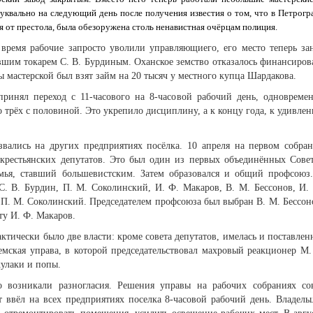
уквально на следующий день после получения известия о том, что в Петрогр
ся от престола, была обезоружена столь ненавистная очёрцам полиция.
 время рабочие запросто уволили управляющиего, его место теперь за
вшим токарем С. В. Бурдиным. Оханское земство отказалось финансиров
 мастерской был взят займ на 20 тысяч у местного купца Шардакова.
ринял переход с 11-часового на 8-часовой рабочий день, одновреме
трёх с половиной. Это укрепило дисциплину, а к концу года, к удивле
звались на других предприятиях посёлка. 10 апреля на первом собра
крестьянских депутатов. Это был один из первых объединённых Сове
амья, ставший большевистским. Затем образовался и общий профсоюз
С. В. Бурдин, П. М. Соколинский, И. Ф. Макаров, В. М. Бессонов, И.
 П. М. Соколинский. Председателем профсоюза был выбран В. М. Бессон
ту И. Ф. Макаров.
актически было две власти: кроме совета депутатов, имелась и поставлен
мская управа, в которой председательствовал махровый реакционер М.
кулаки и попы.
 возникали разногласия. Решения управы на рабочих собраниях со
т ввёл на всех предприятиях поселка 8-часовой рабочий день. Владель