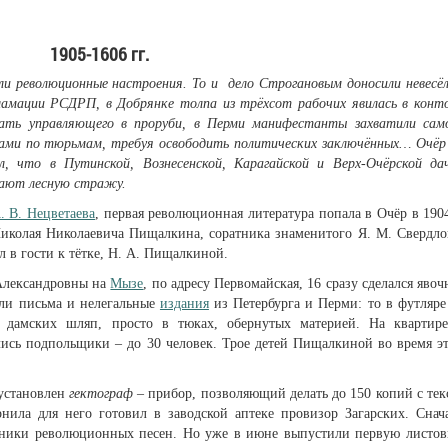
1905-1606 гг.
или революционные настроения. То и дело Строгановым доносили невесё
амации РСДРП, в Добрянке толпа из трёхсот рабочих явилась в конт
ать управляющего в проруби, в Перми манифестанты захватили сам
агами по тюрьмам, требуя освободить политических заключённых… Очёр
л, что в Путинской, Вознесенской, Карагайской и Верх-Очёрской да
вают лесную стражу.
. В. Нецветаева
, первая революционная литература попала в Очёр в 1904
Николая Николаевича Пищалкина, соратника знаменитого Я. М. Свердло
 в гости к тётке, Н. А. Пищалкиной.
Александровны на
Мызе
, по адресу Первомайская, 16 сразу сделался явоч
ли письма и нелегальные
издания
из Петербурга и Перми: то в футляре
д дамских шляп, просто в тюках, обернутых материей. На квартир
ись подпольщики – до 30 человек. Трое детей Пищалкиной во время э
 установлен
гектограф
– прибор, позволяющий делать до 150 копий с тек
нила для него готовил в заводской аптеке провизор Загарских. Снач
ники революционных песен. Но уже в июне выпустили первую листов