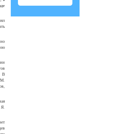
аде
нял
ать
нно
нию
нии
тов
. В
 М.
ов,
ная
 Я.
вет
цев