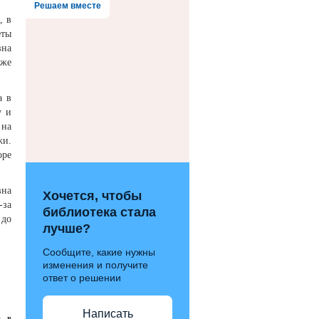
Решаем вместе
, в
еты
вна
уже
а в
у и
 на
жи.
оре
вна
Хочется, чтобы
-за
библиотека стала
 до
лучше?
Сообщите, какие нужны
изменения и получите
ответ о решении
Написать
, в