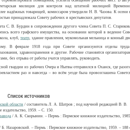
, отремонтировать помещения, усилить освещение рабочих мест. В авгу
летарская милиция для контроля над штатной милицией Временн
олее надёжных товарищей, комиссаром утвердили Н. В. Чазова. К осени 
ностью принадлежала Совету рабочих и крестьянских депутатов.
та С. В. Бурдин в сопровождении другого члена Совета П. С. Стариков
пись всего графского имущества, на основании которой в ведение Сов
кола, клуб,
театр
, здание правления, мукомольная мельница и конный дв
му. В феврале 1918 года при Совете организуются отделы труд
азования, здравоохранения и другие. Рабочие становятся организатора
ми, без отрыва от работы учатся управлять, руководить.
ной гвардии из рабочих Очера и Нытвы отправился в Оханск, где разог
оевластием раз и навсегда – во всём уезде была провозглашена Советс
Список источников
ской области
/ составитель Л. А. Шатров ; под научной редакцией В. В.
издательство, 1959. – С. 150.
завода
/ А. К. Скорынин. – Пермь : Пермское книжное издательство, 1985
/ Б. Назаровский. – Пермь : Пермское книжное издательство, 1959. – 188 