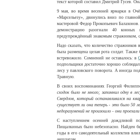
текст которой составил Дмитрий Гусев. Он
9 мая, во время весенней ярмарки в Очё
«Марсельезу», двинулись вниз по главно
мастеровой Федор Прокопьевич Балахонов.
демонстрацию разогнали 40 конных п
предупреждённый знакомым стражником, с
Надо сказать, что количество стражников 
была размещена целая рота солдат. Также
встревожило. Сомнений не оставалось: в
подпольщики достаточно хорошо соблюдал
лесу у павловского поворота. А иногда п
Травную.
В своих воспоминаниях Георгий Филиппо
сходок было не много; запомнил одну в ле
Свердлов, который останавливался на кв
существует ли она теперь - это было 50 л
недоразумений не произошло - они проехали
С наступлением осенней дождливой по
Пищалкиных было небезопасно. Найден бы
годы в его самодеятельный коллектив вли
аншлагом.