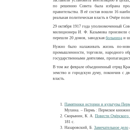
заставили установить вентиляцию в цехах
по решению Совета была избрана про
правительства. В её состав вошли 16 наиб
реальная политическая власть в Очёре пол
29 октября 1917 года уполномоченный Сове
милиционера И. Ф. Казымова произвели о
перешли 20 домов, заводская
больница
и ш
Нужно было налаживать жизнь по-ново
промышленности, торговли, народного обр
государственными деятелями, пропагандиста
В том же феврале объединенный отряд Крас
земство и городскую думу, покончив с дв
власть.
Памятники истории и культуры Перм
Мухина. – Пермь : Пермское книжное 
Скорынин, К. А.
Повести Очёрского 
181 с.
Назаровский, Б.
Замечательное дело