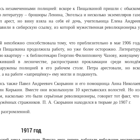
ись незамеченными полицией: вскоре к Пищалкиной пришли с обыском
 литературу – брошюры Ленина, Энгельса и несколько экземпляров газ
л арест, но вину взяла на себя её дочь, учительница Елена Андрее
равили в сибирскую ссылку, из которой мужественная революционерка 
й неизбежно способствовала тому, что приблизительно в мае 1906 год
я Пищалкина продолжила работу, но уже более осторожно. Литератур
угую квартиру – к библиотекарю Георгию Филипповичу Чазову, живущему
живший в лесничестве, распространял прокламации среди молодё
аружены полицией в его рабочем столе. Петра арестовали, но вск
, а на работе «запрещёнку» ему могли и подкинуть.
ись также Павел Андреевич Скорынин и его помощница Анна Николае
ин Кирькин. Вместе они всколыхнули 10 крестьянских волостей. Но из
, насколько это были серьёзные революционеры, говорит тот факт, что
ужённых стражников. П. А. Скорынин находился в тюрьме до 1907 г.
 разгромленной.
1917 год
рский завод закрытым. Вместо него теперь работали небольшие мастерские