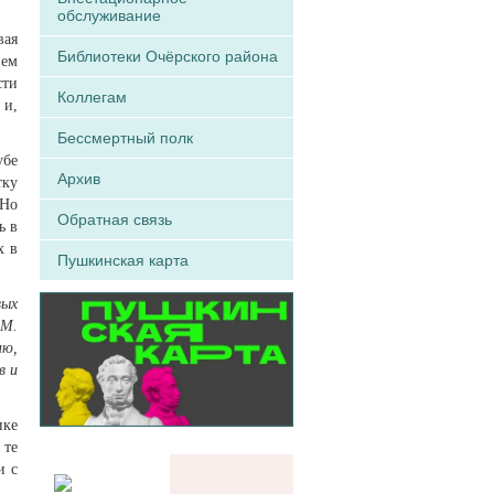
обслуживание
вая
Библиотеки Очёрского района
нем
сти
Коллегам
 и,
Бессмертный полк
убе
Архив
тку
 Но
Обратная связь
ь в
х в
Пушкинская карта
вых
 М.
аю,
в и
ике
 те
и с