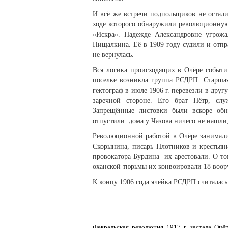
И всё же встречи подпольщиков не остал
ходе которого обнаружили революционную
«Искра». Надежде Александровне угрожа
Пищалкина. Её в 1909 году судили и отп
не вернулась.
Вся логика происходящих в Очёре событи
поселке возникла группа РСДРП. Старша
гектограф в июле 1906 г. перевезли в др
заречной стороне. Его брат Пётр, слу
Запрещённые листовки были вскоре обн
отпустили: дома у Чазова ничего не нашли
Революционной работой в Очёре занимал
Скорынина, писарь Плотников и крестьян
провокатора Бурдина их арестовали. О том
оханской тюрьмы их конвоировали 18 воор
К концу 1906 года ячейка РСДРП считалась
Февральская революция 1917 г. застала Очё