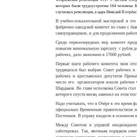
которых были трудоустроены 164 человека. Б
случилась революция, а царь Николай II отрёк
В учебно-показательной мастерской в это
фабрично-заводской комитет во главе с бы
самоуправщиков, и для продолжения работы
Среди первоочередных мер комитет предп
повысив минимальную зарплату с рубля до 
рабочих, дало экономию в 17600 рублей.
Первые шаги рабочего комитета эхом ото
трудящихся был выбран Совет рабочих и 
рабочих и крестьянских депутатов Прик
число его организаторов вошли рабочие 
Шардаков. Во главе исполкома Совета стал
которого спустя месяц заменил на этом пос
Надо учитывать, что в Очёре в это время ф
официально Временным правительством зе
Постников. В управу входили в основном 
Между Советом и управой неоднократно
саботировал. Так, явочным порядком сове