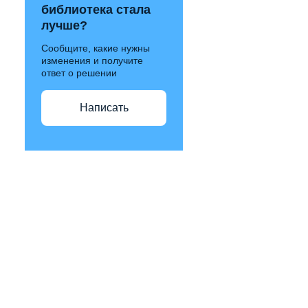
библиотека стала
лучше?
Сообщите, какие нужны
изменения и получите
ответ о решении
Написать