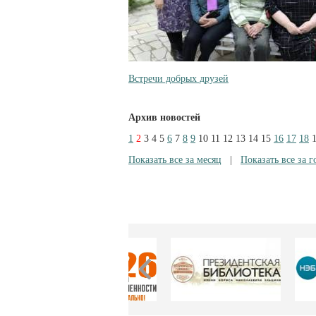
Встречи добрых друзей
Архив новостей
1
2
3
4
5
6
7
8
9
10
11
12
13
14
15
16
17
18
Показать все за месяц
|
Показать все за г