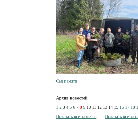
Сад памяти
Архив новостей
1
2
3
4
5
6
7
8
9
10
11
12
13
14
15
16
17
18
Показать все за месяц
|
Показать все за г