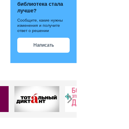
библиотека стала
лучше?
Сообщите, какие нужны
изменения и получите
ответ о решении
Написать