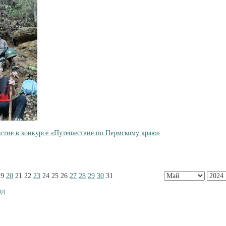
стие в конкурсе «Путешествие по Пермскому краю»
19
20
21
22
23
24
25
26
27
28
29
30
31
од