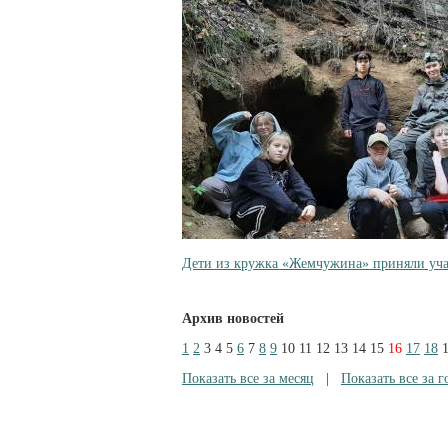
Дети из кружка «Жемчужина» приняли уча
Архив новостей
1
2
3
4
5
6
7
8
9
10
11
12
13
14
15
16
17
18
Показать все за месяц
|
Показать все за г