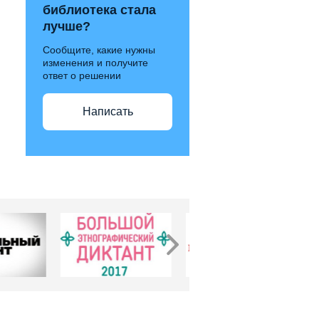
библиотека стала
лучше?
Сообщите, какие нужны
изменения и получите
ответ о решении
Написать