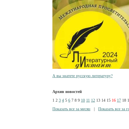
А вы знатете русскую литературу?
Архив новостей
1
2
3
4
5
6
7
8
9
10
11
12
13
14
15
16
17
18
Показать все за месяц
|
Показать все за г