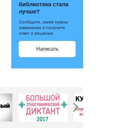
библиотека стала
лучше?
Сообщите, какие нужны
изменения и получите
ответ о решении
Написать