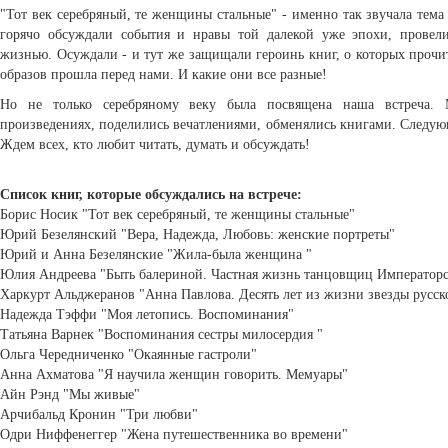
"Тот век серебряный, те женщины стальные" - именно так звучала тем
горячо обсуждали события и нравы той далекой уже эпохи, провел
жизнью. Осуждали - и тут же защищали героинь книг, о которых прочита
образов прошла перед нами. И какие они все разные!
Но не только серебряному веку была посвящена наша встреча.
произведениях, поделились вечатлениями, обменялись книгами. Следующ
Ждем всех, кто любит читать, думать и обсуждать!
Список книг, которые обсуждались на встрече:
Борис Носик "Тот век серебряный, те женщины стальные"
Юрий Безелянский "Вера, Надежда, Любовь: женские портреты"
Юрий и Анна Безелянские "Жила-была женщина "
Юлия Андреева "Быть балериной. Частная жизнь танцовщиц Императорск
Харкурт Альджеранов "Анна Павлова. Десять лет из жизни звезды русско
Надежда Тэффи "Моя летопись. Воспоминания"
Татьяна Варнек "Воспоминания сестры милосердия "
Ольга Чередниченко "Окаянные гастроли"
Анна Ахматова "Я научила женщин говорить. Мемуары"
Айн Рэнд "Мы живые"
Арчибальд Кронин "Три любви"
Одри Ниффенеггер "Жена путешественника во времени"