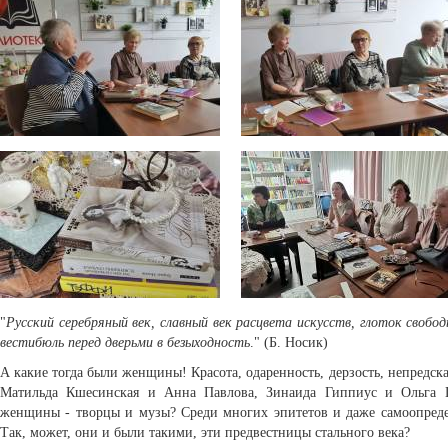
"
Русский серебряный век, славный век расцвета искусств, глоток свобо
вестибюль перед дверьми в безыходность
." (Б. Носик)
А какие тогда были женщины! Красота, одаренность, дерзость, непредск
Матильда Кшесинская и Анна Павлова, Зинаида Гиппиус и Ольга Г
женщины - творцы и музы? Среди многих эпитетов и даже самоопредел
Так, может, они и были такими, эти предвестницы стального века?