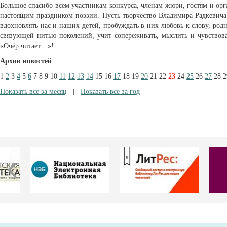
Большое спасибо всем участникам конкурса, членам жюри, гостям и орг
настоящим праздником поэзии. Пусть творчество Владимира Радкевича
вдохновлять нас и наших детей, пробуждать в них любовь к слову, родн
связующей нитью поколений, учит сопереживать, мыслить и чувствова
«Очёр читает…»!
Архив новостей
1
2
3
4
5
6
7
8
9
10
11
12
13
14
15
16
17
18
19
20
21
22
23
24
25
26
27
28
2
Показать все за месяц
|
Показать все за год