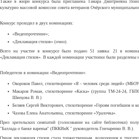
Также в жюри конкурса была приглашена Тамара Дмитриевна Понос
культурно массовой комиссии совета ветеранов Очёрского муниципально
Конкурс проходил в двух номинациях:
«Видеопрочтение»;
«Декламация стихов» (очно).
Всего на участие в конкурсе было подано 51 заявка: 21 в номи
«Декламация стихов». В каждой номинации участники были разделены н
Победители в номинации «Видеопрочтение»:
Окороков Павел, стихотворение «Я – человек среди людей» (МБО
Макаров Роман, стихотворение «Каска» (группа ТМ-24-24, ГБП
Швецова В. В.)
Беляев Сергей Викторович, стихотворение «Героям погибшим и к
Чазова Елена Анатольевна, стихотворение «Уралочка».
Приз зрительских симпатий (голосование на сайте библиотеки) пол
"Баллада о банке варенья" (ПККИиК " руководитель Гончаренко В. В.).
Очная декламация стихов стала торжественным, волнующим и трогат