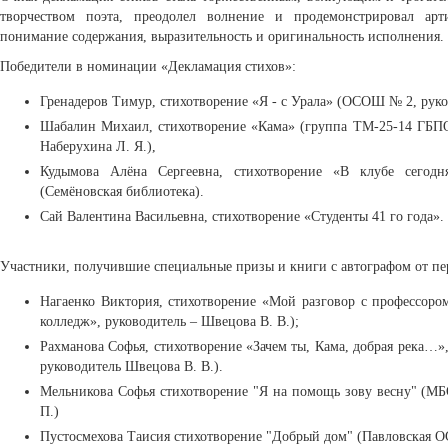
творчеством поэта, преодолел волнение и продемонстрировал арт
понимание содержания, выразительность и оригинальность исполнения.
Победители в номинации «Декламация стихов»:
Гренадеров Тимур, стихотворение «Я - с Урала» (ОСОШ № 2, руков
Шабалин Михаил, стихотворение «Кама» (группа ТМ-25-14 ГБПО
Наберухина Л. Я.),
Кудымова Алёна Сергеевна, стихотворение «В клубе сегод
(Семёновская библиотека).
Сай Валентина Васильевна, стихотворение «Студенты 41 го года».
Участники, получившие специальные призы и книги с автографом от пе
Нагаенко Виктория, стихотворение «Мой разговор с профессор
колледж», руководитель – Швецова В. В.);
Рахманова Софья, стихотворение «Зачем ты, Кама, добрая река…
руководитель Швецова В. В.).
Мельникова Софья стихотворение "Я на помощь зову весну" 
П.)
Пустосмехова Таисия стихотворение "Добрый дом" (Павловская 