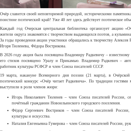
Очёр славится своей неповторимой природой, историческими памятника
поистине поэтический край! Уже 40 лет здесь действует поэтическое об
Каждый год Очерская центральная библиотека организует акцию «О
жители округа знакомятся с творчеством выдающихся поэтов, а кульмина
За годы проведения акции участники обращались к творчеству Алексея 
Игоря Тюленева, Фёдора Вострикова.
В 2026 году акция была посвящена Владимиру Радкевичу – известному
его стихов посвящено Уралу и Прикамью. Владимир Радкевич – авт
работник культуры РСФСР и член Союза писателей СССР.
19 марта, накануне Всемирного дня поэзии (21 марта), в Очёрско
поэтический конкурс «Очёр читает Радкевича». По традиции гостями 
выступили в роли членов жюри:
Игорь Николаевич Тюленев – член Союза писателей России, се
почётный гражданин Новоильинского городского поселения.
Фёдор Сергеевич Востриков – член Союза писателей России,
культуры и искусства.
Наталия Евгеньевна Гумерова – член Союза писателей России, рук