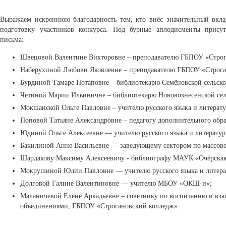
Выражаем искреннюю благодарность тем, кто внёс значительный вкл
подготовку участников конкурса. Под бурные аплодисменты прису
письма:
Швецовой Валентине Викторовне – преподавателю ГБПОУ «Строг
Наберухиной Любови Яковлевне – преподавателю ГБПОУ «Строга
Бурдиной Тамаре Потаповне – библиотекарю Семёновской сельско
Четиной Марии Ильиничне – библиотекарю Нововознесенской сел
Мокшанской Ольге Павловне – учителю русского языка и литера
Поповой Татьяне Александровне – педагогу дополнительного о
Юдиной Ольге Алексеевне — учителю русского языка и литера
Бакилиной Анне Васильевне — заведующему сектором по массов
Шардакову Максиму Алексеевичу - библиографу МАУК «Очёрская
Мокрушиной Юлии Павловне — учителю русского языка и лите
Долговой Галине Валентиновне — учителю МБОУ «ОКШ-и»;
Маланичевой Елене Аркадьевне – советнику по воспитанию и вз
объединениями, ГБПОУ «Строгановский колледж».