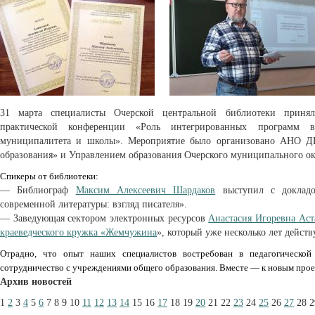
31 марта специалисты Очерской центральной библиотеки приня
практической конференции «Роль интегрированных программ в 
муниципалитета и школы». Мероприятие было организовано АНО Д
образования» и Управлением образования Очерского муниципального ок
Спикеры от библиотеки:
— Библиограф
Максим Алексеевич Шардаков
выступил с докладом
современной литературы: взгляд писателя».
— Заведующая сектором электронных ресурсов
Анастасия Игоревна Аст
краеведческого кружка «Жемчужина
», который уже несколько лет действ
Отрадно, что опыт наших специалистов востребован в педагогической
сотрудничество с учреждениями общего образования. Вместе — к новым прое
Архив новостей
1
2
3
4
5
6
7
8
9
10
11
12
13
14
15
16
17
18
19
20
21
22
23
24
25
26
27
28
2