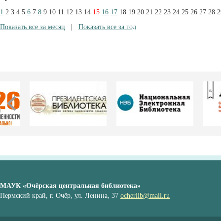
1
2
3
4
5
6
7
8
9
10
11
12
13
14
15
16
17
18
19
20
21
22
23
24
25
26
27
28
2
Показать все за месяц
|
Показать все за год
МАУК «Очёрская центральная библиотека»
Пермский край, г. Очёр, ул. Ленина, 37
ocherlib@mail.ru