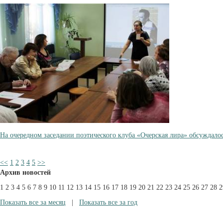
На очередном заседании поэтического клуба «Очерская лира» обсуждало
<<
1
2
3
4
5
>>
Архив новостей
1
2
3
4
5
6
7
8
9
10
11
12
13
14
15
16
17
18
19
20
21
22
23
24
25
26
27
28
2
Показать все за месяц
|
Показать все за год