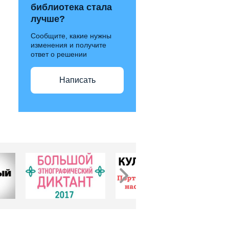
библиотека стала
лучше?
Сообщите, какие нужны
изменения и получите
ответ о решении
Написать