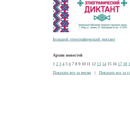
Большой этнографический диктант
Архив новостей
1
2
3
4
5
6
7
8
9
10
11
12
13
14
15
16
17
18
Показать все за месяц
|
Показать все за г